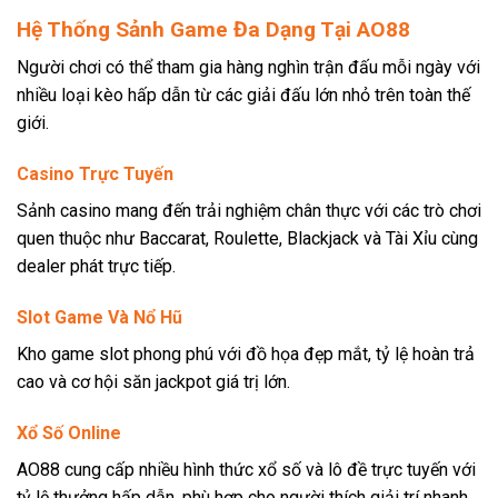
Hệ Thống Sảnh Game Đa Dạng Tại AO88
Người chơi có thể tham gia hàng nghìn trận đấu mỗi ngày với
nhiều loại kèo hấp dẫn từ các giải đấu lớn nhỏ trên toàn thế
giới.
Casino Trực Tuyến
Sảnh casino mang đến trải nghiệm chân thực với các trò chơi
quen thuộc như Baccarat, Roulette, Blackjack và Tài Xỉu cùng
dealer phát trực tiếp.
Slot Game Và Nổ Hũ
Kho game slot phong phú với đồ họa đẹp mắt, tỷ lệ hoàn trả
cao và cơ hội săn jackpot giá trị lớn.
Xổ Số Online
AO88 cung cấp nhiều hình thức xổ số và lô đề trực tuyến với
tỷ lệ thưởng hấp dẫn, phù hợp cho người thích giải trí nhanh.