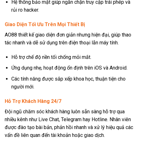
Hệ thống bảo mật giúp ngăn chặn truy cập trái phép và
rủi ro hacker.
Giao Diện Tối Ưu Trên Mọi Thiết Bị
AO88 thiết kế giao diện đơn giản nhưng hiện đại, giúp thao
tác nhanh và dễ sử dụng trên điện thoại lẫn máy tính.
Hỗ trợ chế độ nền tối chống mỏi mắt.
Ứng dụng nhẹ, hoạt động ổn định trên iOS và Android.
Các tính năng được sắp xếp khoa học, thuận tiện cho
người mới.
Hỗ Trợ Khách Hàng 24/7
Đội ngũ chăm sóc khách hàng luôn sẵn sàng hỗ trợ qua
nhiều kênh như Live Chat, Telegram hay Hotline. Nhân viên
được đào tạo bài bản, phản hồi nhanh và xử lý hiệu quả các
vấn đề liên quan đến tài khoản hoặc giao dịch.