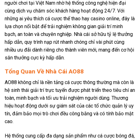
người chơi tại Việt Nam nhờ hệ thống công nghệ hiện đại
cùng dịch vụ chăm sóc khách hàng hoạt động 24/7. Với
những ai yêu thích cá cược thể thao hay casino online, đây là
lựa chọn nổi bật để trải nghiệm không gian giải trí minh
bạch, an toàn và chuyên nghiệp. Nhà cái sở hữu tỷ lệ thưởng
hấp dẫn, quy trình nạp rút nhanh chóng chỉ vài phút cùng
nhiều ưu đãi dành riêng cho thành viên mới, mang đến cơ hội
săn thưởng cực kỳ hấp dẫn.
Tổng Quan Về Nhà Cái AO88
AO88 không chỉ là nền tảng cá cược thông thường mà còn là
hệ sinh thái giải trí trực tuyến được phát triển theo tiêu chí an
toàn, minh bạch và tối ưu trải nghiệm người dùng. Thương
hiệu hoạt động dưới sự giám sát của các tổ chức quản lý uy
tín, đảm bảo mọi trò chơi đều công bằng và có tính bảo mật
cao.
Hệ thống cung cấp đa dạng sản phẩm như cá cược bóng đá,