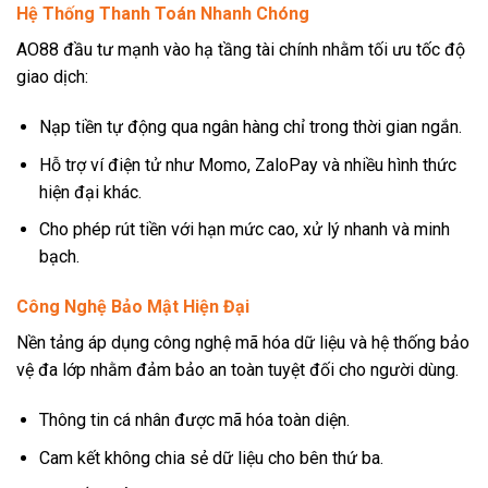
Hệ Thống Thanh Toán Nhanh Chóng
AO88 đầu tư mạnh vào hạ tầng tài chính nhằm tối ưu tốc độ
giao dịch:
Nạp tiền tự động qua ngân hàng chỉ trong thời gian ngắn.
Hỗ trợ ví điện tử như Momo, ZaloPay và nhiều hình thức
hiện đại khác.
Cho phép rút tiền với hạn mức cao, xử lý nhanh và minh
bạch.
Công Nghệ Bảo Mật Hiện Đại
Nền tảng áp dụng công nghệ mã hóa dữ liệu và hệ thống bảo
vệ đa lớp nhằm đảm bảo an toàn tuyệt đối cho người dùng.
Thông tin cá nhân được mã hóa toàn diện.
Cam kết không chia sẻ dữ liệu cho bên thứ ba.