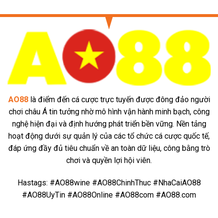
AO88
là điểm đến cá cược trực tuyến được đông đảo người
chơi châu Á tin tưởng nhờ mô hình vận hành minh bạch, công
nghệ hiện đại và định hướng phát triển bền vững. Nền tảng
hoạt động dưới sự quản lý của các tổ chức cá cược quốc tế,
đáp ứng đầy đủ tiêu chuẩn về an toàn dữ liệu, công bằng trò
chơi và quyền lợi hội viên.
Hastags:
#AO88
wine
#AO88ChinhThuc #NhaCaiAO88
#AO88UyTin #AO88Online #AO88
com #
AO88
.com